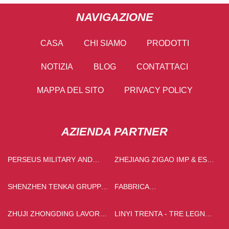
NAVIGAZIONE
CASA
CHI SIAMO
PRODOTTI
NOTIZIA
BLOG
CONTATTACI
MAPPA DEL SITO
PRIVACY POLICY
AZIENDA PARTNER
PERSEUS MILITARY AND
ZHEJIANG ZIGAO IMP & ESP
AEROSPACE FANS CO., LTD
CO., SRL.
SHENZHEN TENKAI GRUPPO
FABBRICA
LIMITATO
DELL'ATTREZZATURA DI
LUCIDATURA DI HUZHOU
ZHUJI ZHONGDING LAVORO
LINYI TRENTA - TRE LEGNO
SHUANGLIN HENGXING
A MAGLIA CO., SRL
INDUSTRIA CO., LTD.