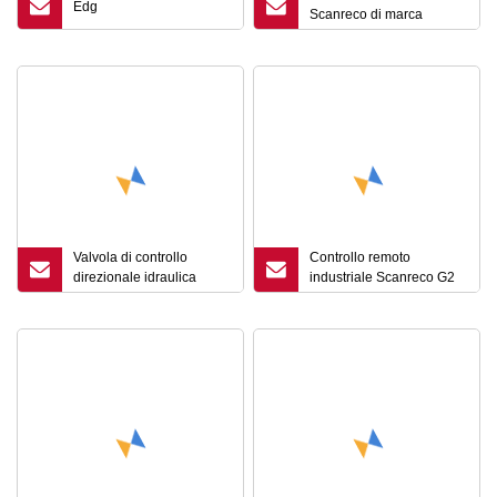
Edg
Scanreco di marca
popolare
Valvola di controllo
Controllo remoto
direzionale idraulica
industriale Scanreco G2
elettro
del marchio di
importazione dalla Svezia