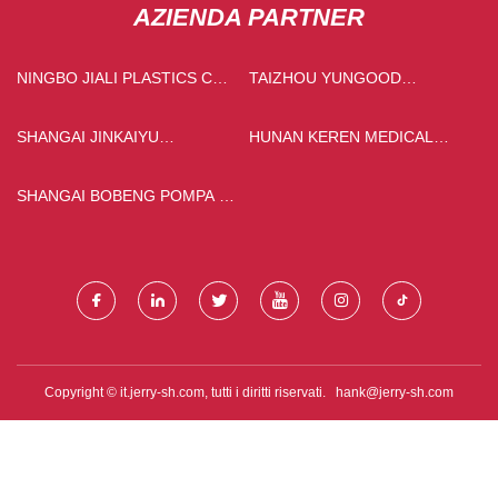
AZIENDA PARTNER
NINGBO JIALI PLASTICS CO.,
TAIZHOU YUNGOOD
LTD
FANGLIN TECNOLOGIA CO.,
SRL
SHANGAI JINKAIYU
HUNAN KEREN MEDICAL
SICUREZZA PRODOTTI CO.,
TECNOLOGIA CO., LTD
LTD
SHANGAI BOBENG POMPA E
VALVOLA PRODUZIONE CO.,
LTD.
Copyright © it.jerry-sh.com, tutti i diritti riservati.
hank@jerry-sh.com