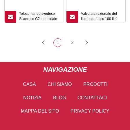
Telecomando svedese
Valvola direzionale del
Scanreco G2 industriale
fluido idraulico 100 litri
con certificato CE
Bsp Porte Controllo
manuale
1
2
NAVIGAZIONE
CASA
CHI SIAMO
PRODOTTI
NOTIZIA
BLOG
CONTATTACI
MAPPA DEL SITO
PRIVACY POLICY