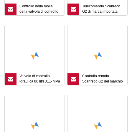
Controllo della molla
Telecomando Scanreco
della valvola di controllo
G2 di marca importata
del joystick compatto a 2
OEM di alta qualità con
bobine
certificato CE
Valvola di controllo
Controllo remoto
idraulica 80 litri 31,5 MPa
Scanreco G2 del marchio
Controllo manuale a 5
di importazione svedese
banchi con controllo
dall'agente cinese
pneumatico/pneumatico