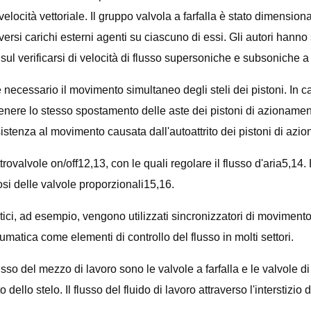
a velocità vettoriale. Il gruppo valvola a farfalla è stato dimens
si carichi esterni agenti su ciascuno di essi. Gli autori hanno s
sul verificarsi di velocità di flusso supersoniche e subsoniche a 
è necessario il movimento simultaneo degli steli dei pistoni. In 
ttenere lo stesso spostamento delle aste dei pistoni di azionamen
istenza al movimento causata dall'autoattrito dei pistoni di azi
trovalvole on/off12,13, con le quali regolare il flusso d'aria5,14
i delle valvole proporzionali15,16.
i, ad esempio, vengono utilizzati sincronizzatori di movimento17
umatica come elementi di controllo del flusso in molti settori.
usso del mezzo di lavoro sono le valvole a farfalla e le valvole d
 dello stelo. Il flusso del fluido di lavoro attraverso l'interstizi