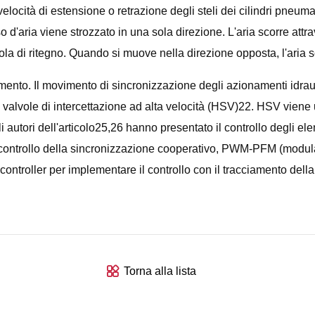
 velocità di estensione o retrazione degli steli dei cilindri pneum
usso d'aria viene strozzato in una sola direzione. L'aria scorre att
lvola di ritegno. Quando si muove nella direzione opposta, l'aria 
vimento. Il movimento di sincronizzazione degli azionamenti idrau
 valvole di intercettazione ad alta velocità (HSV)22. HSV viene 
autori dell'articolo25,26 hanno presentato il controllo degli el
o di controllo della sincronizzazione cooperativo, PWM-PFM (mod
controller per implementare il controllo con il tracciamento della t
Torna alla lista