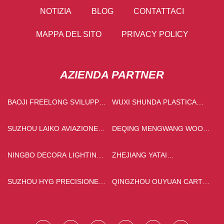
NOTIZIA
BLOG
CONTATTACI
MAPPA DEL SITO
PRIVACY POLICY
AZIENDA PARTNER
BAOJI FREELONG SVILUPPO
WUXI SHUNDA PLASTICA
DI NUOVE TECNOLOGIE DEI
TUBI SALDATURA MACCHINA
MATERIALI CO., LTD
CO., LTD
SUZHOU LAIKO AVIAZIONE
DEQING MENGWANG WOOD
ATTREZZATURA
CO., LTD
TECNOLOGIA CO., SRL
NINGBO DECORA LIGHTING
ZHEJIANG YATAI
CO., LTD
INTELLIGENTE ELETTRICO
SOCIETÀ, SRL
SUZHOU HYG PRECISIONE
QINGZHOU OUYUAN CARTA
TECNOLOGIA CO., LTD
PRODOTTI CO., LTD