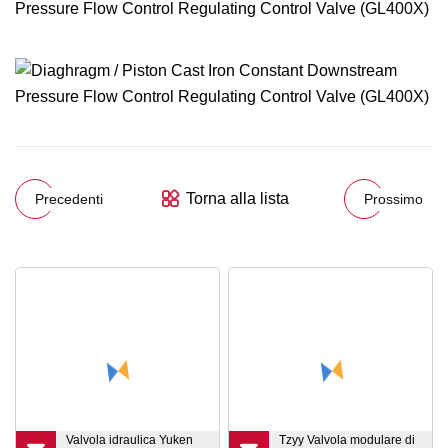
Torna alla lista
Precedenti
Prossimo
Valvola idraulica Yuken
Tzyy Valvola modulare di