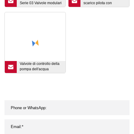
Serie 03 Valvole modulari
scarico pilota con
Controllo (e controllo) del
controllo della pressione
flusso con
idraulica Z2dB10
compensazione di
pressione e temperatura
Valvole modulari Mfb
Valvole di controllo della
pompa dell'acqua
multifunzionali limitatrici
di pressione