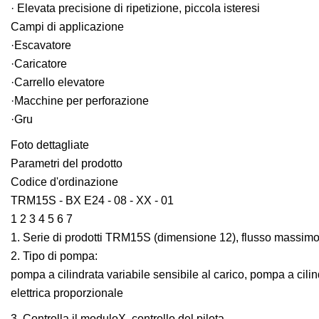
· Elevata precisione di ripetizione, piccola isteresi
Campi di applicazione
·Escavatore
·Caricatore
·Carrello elevatore
·Macchine per perforazione
·Gru
Foto dettagliate
Parametri del prodotto
Codice d'ordinazione
TRM15S - BX E24 - 08 - XX - 01
1 2 3 4 5 6 7
1. Serie di prodotti TRM15S (dimensione 12), flusso massimo: 
2. Tipo di pompa:
pompa a cilindrata variabile sensibile al carico, pompa a ci
elettrica proporzionale
3. Controlla il moduloX. controllo del pilota